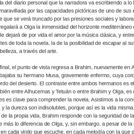
a del diario personal que la narradora va escribiendo a lo
aravillada por las capacidades pictóricas de uno de sus 
 que se verá truncado por las presiones sociales y laboral
regalará a Olga la inmensidad del horizonte mediterráneo 
e dejará de por vida el amor por la música clásica, y entre
 de toda la novela, la de la posibilidad de escapar al su
 belleza, a través del arte.
al, el punto de vista regresa a Brahim, nuevamente en 
trabajaba su hermano Musa, gravemente enfermo, cuya cor
erdo del desierto. El contraste entre ambos hermanos es 
bién entre Alhucemas y Tetuán o entre Brahim y Olga, es d
s es clave para comprender la novela. Asistimos a la con
a y la dureza son indisolubles, porque así es la vida misma
o de la propia vida, Brahim responde con la seguridad de la 
e más lo diferencia de Olga, y, sin embargo, a pesar de la
te en cada vinilo que escuche, en cada melodía con la que 