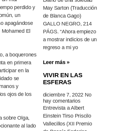
Diario de una soledad
tiempo perdido y
May Sarton (Traducción
común, un
de Blanca Gago)
ioso apagándose
GALLO NEGRO, 214
de Mohamed El
PÁGS. “Ahora empiezo
a mostrar indicios de un
regreso a mi yo
ho, a boquerones
Leer más »
nta en primera
ticipar en la
VIVIR EN LAS
uidado se
ESFERAS
rmanos y
los ojos de los
diciembre 7, 2022
No
hay comentarios
Entrevista a Albert
Einstein Tirso Priscilo
a sobre Olga,
Vallecillos (XII Premio
cionante al lado