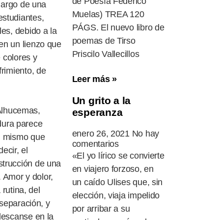
de Poesía Federico
 largo de una
Muelas) TREA 120
estudiantes,
PÁGS. El nuevo libro de
es, debido a la
poemas de Tirso
en un lienzo que
Priscilo Vallecillos
 colores y
frimiento, de
Leer más »
Un grito a la
Alhucemas,
esperanza
dura parece
enero 26, 2021
No hay
el mismo que
comentarios
ecir, el
«El yo lírico se convierte
strucción de una
en viajero forzoso, en
. Amor y dolor,
un caído Ulises que, sin
rutina, del
elección, viaja impelido
 separación, y
por arribar a su
descanse en la