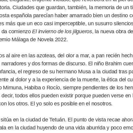
istoria. Ciudades que guardan, también, la memoria de un 
 costa española parecían haber amarrado bien un destino 
 es más que un eco casi imperceptible, un susurro silenc
e da comienzo
El invierno de los jilgueros
, la nueva obra 
remio Málaga de Novela 2022.
 aire en las azoteas, del olor a mar, a pan recién hec
os narradores y dos formas de discurso. El niño Brahim cue
ncia, el regreso de su hermano Musa a la ciudad tras par
te al dolor y a la experiencia de la muerte, la ética del c
mo Mimuna, Habiba o Rocío, siempre pendientes de los he
 decir, todos ellos pueden existir porque pueden verse en 
 los otros. El yo solo es posible en el nosotros.
 en la ciudad de Tetuán. El punto de vista recae ahor
ala en la ciudad huyendo de una vida aburrida y poco emo