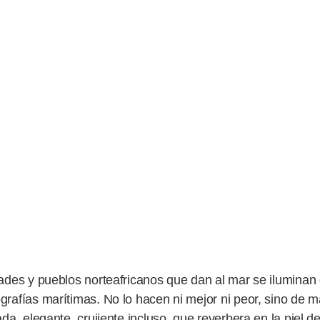
dades y pueblos norteafricanos que dan al mar se iluminan
rafías marítimas. No lo hacen ni mejor ni peor, sino de ma
da, elegante, crujiente incluso, que reverbera en la piel d