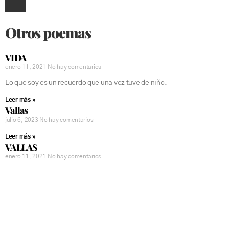
Otros poemas
VIDA
enero 11, 2021
No hay comentarios
Lo que soy es un recuerdo que una vez tuve de niño.
Leer más »
Vallas
julio 6, 2023
No hay comentarios
Leer más »
VALLAS
enero 11, 2021
No hay comentarios
La música del mundo es una lágrima de viento malherido en los
alambres. La noche y su jirón de estrella y sueños. La vida agazapada
Leer más »
UN PÉTALO
enero 10, 2021
No hay comentarios