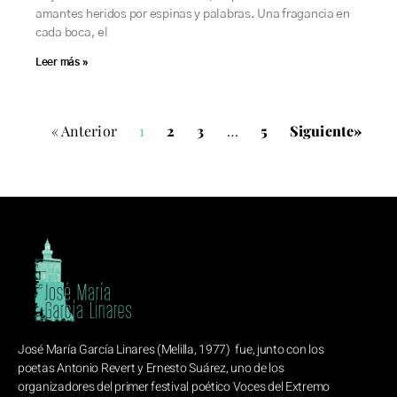
amantes heridos por espinas y palabras. Una fragancia en
cada boca, el
Leer más »
« Anterior
1
2
3
…
5
Siguiente»
José María García Linares (Melilla, 1977) fue, junto con los
poetas Antonio Revert y Ernesto Suárez, uno de los
organizadores del primer festival poético Voces del Extremo