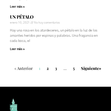
Leer más »
UN PÉTALO
enero 10, 2021
No hay comentarios
Hay una rosa en los atardeceres, un pétalo en la luz de los
amantes heridos por espinas y palabras. Una fragancia en
cada boca, el
Leer más »
« Anterior
1
2
3
…
5
Siguiente»