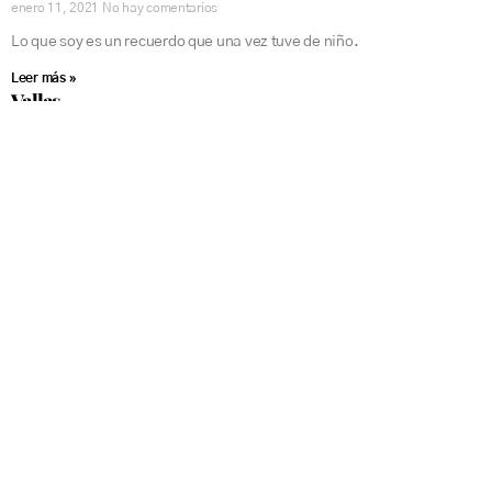
enero 11, 2021
No hay comentarios
Lo que soy es un recuerdo que una vez tuve de niño.
Leer más »
Vallas
julio 6, 2023
No hay comentarios
Leer más »
VALLAS
enero 11, 2021
No hay comentarios
La música del mundo es una lágrima de viento malherido en los
alambres. La noche y su jirón de estrella y sueños. La vida agazapada
Leer más »
UN PÉTALO
enero 10, 2021
No hay comentarios
Hay una rosa en los atardeceres, un pétalo en la luz de los amantes
heridos por espinas y palabras. Una fragancia en cada boca, el
Leer más »
« Anterior
1
2
3
…
5
Siguiente»