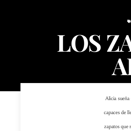
LOS Z
A
Alicia sueña
capaces de lle
zapatos que 