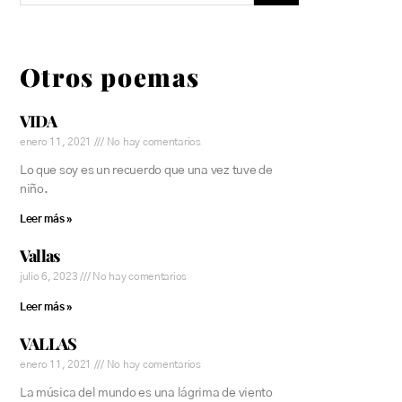
Otros poemas
VIDA
enero 11, 2021
No hay comentarios
Lo que soy es un recuerdo que una vez tuve de
niño.
Leer más »
Vallas
julio 6, 2023
No hay comentarios
Leer más »
VALLAS
enero 11, 2021
No hay comentarios
La música del mundo es una lágrima de viento