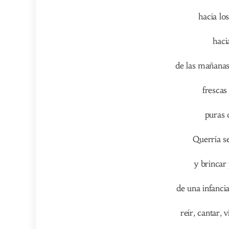
hacia lo
haci
de las mañanas
frescas
puras 
Querría s
y brincar
de una infanci
reír, cantar, 