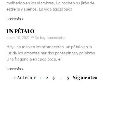
malherido en los alambres. La noche y su jirón de
estrella y sueños. La vida agazapada
Leer más »
UN PÉTALO
enero 10, 2021
No hay comentarios
Hay una rosa en los atardeceres, un pétalo en la
luz de los amantes heridos por espinas y palabras.
Una fragancia en cada boca, el
Leer más »
« Anterior
1
2
3
…
5
Siguiente»