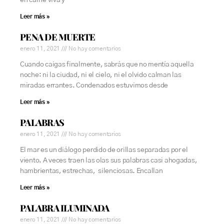
en carne viva y
Leer más »
PENA DE MUERTE
enero 11, 2021
No hay comentarios
Cuando caigas finalmente, sabrás que no mentía aquella
noche: ni la ciudad, ni el cielo, ni el olvido calman las
miradas errantes. Condenados estuvimos desde
Leer más »
PALABRAS
enero 11, 2021
No hay comentarios
El mar es un diálogo perdido de orillas separadas por el
viento. A veces traen las olas sus palabras casi ahogadas,
hambrientas, estrechas, silenciosas. Encallan
Leer más »
PALABRA ILUMINADA
enero 11, 2021
No hay comentarios