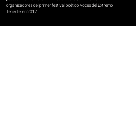
organizadores del primer festival poético Voces del Extremo
Tenerife, en 2017.
Otras páginas
Blog
Inicio
Biografía
Podcast
Vídeos
Contacto