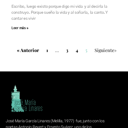
Escribo, luego existo porque digo mi vida y al decirla la
construyo. Porque sueño la vida y al soñarla, la canto. Y
cantar es vivir
Leer más »
« Anterior
1
…
3
4
5
Siguiente»
José María García Linares (Melilla, 1977) fue, junto con los
poetas Antonio Revert y Ernesto Suárez, uno de los