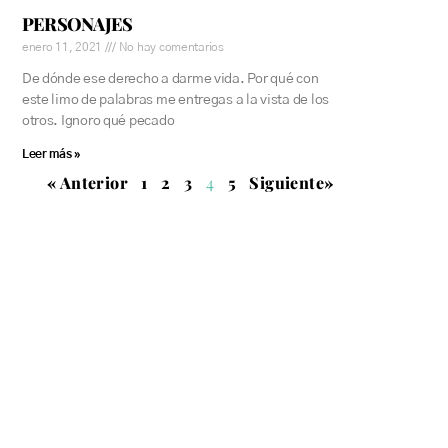
PERSONAJES
enero 11, 2021
No hay comentarios
De dónde ese derecho a darme vida. Por qué con
este limo de palabras me entregas a la vista de los
otros. Ignoro qué pecado
Leer más »
« Anterior
1
2
3
4
5
Siguiente»
 fotografías