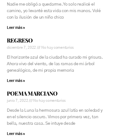
Nadie me obligó a quedarme. Yo solo realicé el
camino, yo levanté esta vida con mis manos. Volé
con la ilusión de un niño chico
Leer más »
REGRESO
diciembre 7, 2022
No hay comentarios
El horizonte azul de la ciudad ha curado mi grisura.
Ahora vivo del viento, de las ramas de mi árbol
genealógico, de mi propia memoria
Leer más »
POEMA MARCIANO
junio 7, 2022
No hay comentarios
Desde la Luna la hermosura azul latía en soledad y
en el silencio oscuro. Vimos por primera vez, tan
bella, nuestra casa. Se intuye desde
Leer más »