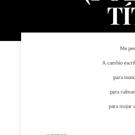
TÍ
Me perd
A cambio escri
para inund
para calmar
para mojar d