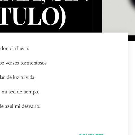
TULO)
onó la lluvia.
bo versos tormentosos
ar de luz tu vida,
 mi sed de tiempo,
e azul mi desvarío.