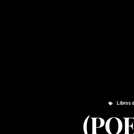
Libros 
(POE