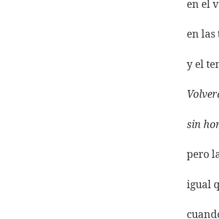
en el 
en las
y el t
Volver
sin hor
pero l
igual 
cuando