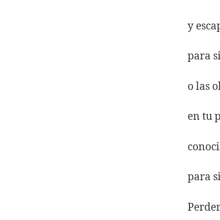
y esca
para s
o las 
en tu 
conoci
para s
Perder