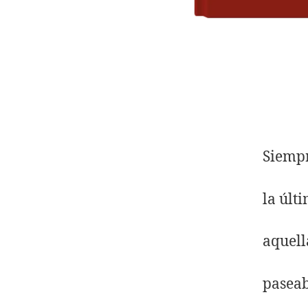
Siempr
la últ
aquell
paseab