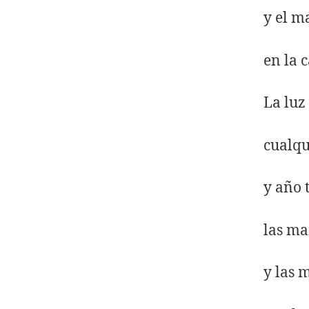
y el m
en la 
La luz
cualqu
y año t
las ma
y las 